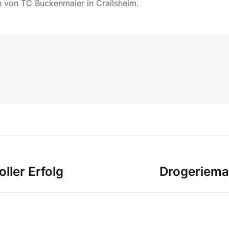
n von TC Buckenmaier in Crailsheim.
ller Erfolg
Drogeriemar