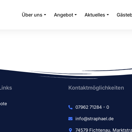
Über uns
Angebot
Aktuelles
Gäste
Links
Kontaktmöglichkeiten
bote
07962 71284 - 0
info@straphael.de
74579 Fichtenau, Marktstr