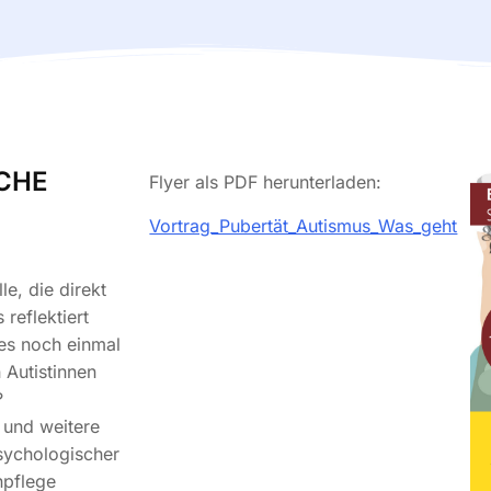
CHE
Flyer als PDF herunterladen:
Vortrag_Pubertät_Autismus_Was_geht
e, die direkt
 reflektiert
les noch einmal
 Autistinnen
?
e und weitere
sychologischer
npflege