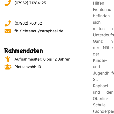
(07962) 71284-25
Hilfen
Fichtenau
befinden
sich
(07962) 700152
mitten in
fh-fichtenau@straphael.de
Unterdeufs
Ganz in
der Nähe
Rahmendaten
der
Aufnahmealter: 6 bis 12 Jahren
Kinder-
und
Platzanzahl: 10
Jugendhilf
St.
Raphael
und der
Oberlin-
Schule
(Sonderpä